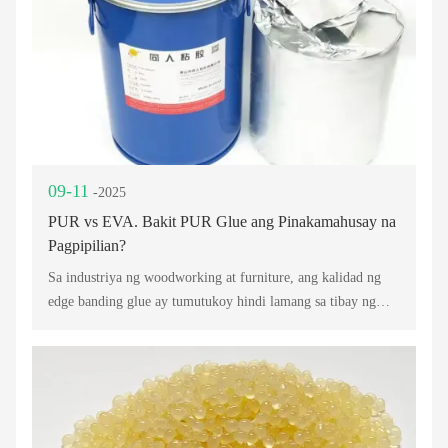
09-11
-2025
PUR vs EVA. Bakit PUR Glue ang Pinakamahusay na
Pagpipilian?
Sa industriya ng woodworking at furniture, ang kalidad ng
edge banding glue ay tumutukoy hindi lamang sa tibay ng
mga produkto kundi pati na rin sa pangkalahatang pagtatapos
at kasiyahan ng customer. Sa loob ng ilang dekada,
malawakang ginagamit ang EVA Edge Banding Glue sa mga
application ng edge banding, na nag-aalok ng abot-kayang
solusyon.