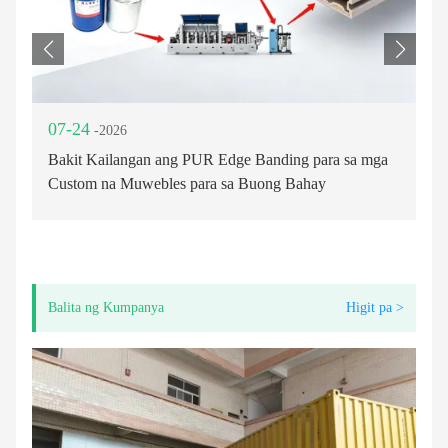
07-24
0
-2026
Bakit Kailangan ang PUR Edge Banding para sa mga
Na
wa
Custom na Muwebles para sa Buong Bahay
In
Ku
Ma
Balita ng Kumpanya
Higit pa >