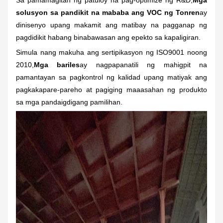
solusyon sa pandikit na mababa ang VOC ng Tonren
ay
dinisenyo upang makamit ang matibay na pagganap ng
pagdidikit habang binabawasan ang epekto sa kapaligiran.
Simula nang makuha ang sertipikasyon ng ISO9001 noong
2010,
Mga bariles
ay nagpapanatili ng mahigpit na
pamantayan sa pagkontrol ng kalidad upang matiyak ang
pagkakapare-pareho at pagiging maaasahan ng produkto
sa mga pandaigdigang pamilihan.