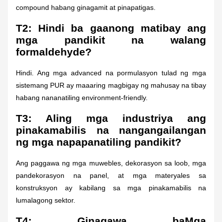
compound habang ginagamit at pinapatigas.
T2: Hindi ba gaanong matibay ang
mga pandikit na walang
formaldehyde?
Hindi. Ang mga advanced na pormulasyon tulad ng mga
sistemang PUR ay maaaring magbigay ng mahusay na tibay
habang nananatiling environment-friendly.
T3: Aling mga industriya ang
pinakamabilis na nangangailangan
ng mga napapanatiling pandikit?
Ang paggawa ng mga muwebles, dekorasyon sa loob, mga
pandekorasyon na panel, at mga materyales sa
konstruksyon ay kabilang sa mga pinakamabilis na
lumalagong sektor.
T4: Ginagawa ba
Mga