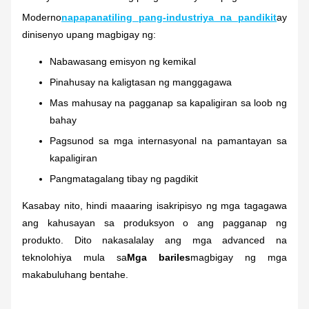
Moderno
napapanatiling pang-industriya na pandikit
ay
dinisenyo upang magbigay ng:
Nabawasang emisyon ng kemikal
Pinahusay na kaligtasan ng manggagawa
Mas mahusay na pagganap sa kapaligiran sa loob ng
bahay
Pagsunod sa mga internasyonal na pamantayan sa
kapaligiran
Pangmatagalang tibay ng pagdikit
Kasabay nito, hindi maaaring isakripisyo ng mga tagagawa
ang kahusayan sa produksyon o ang pagganap ng
produkto. Dito nakasalalay ang mga advanced na
teknolohiya mula sa
Mga bariles
magbigay ng mga
makabuluhang bentahe.