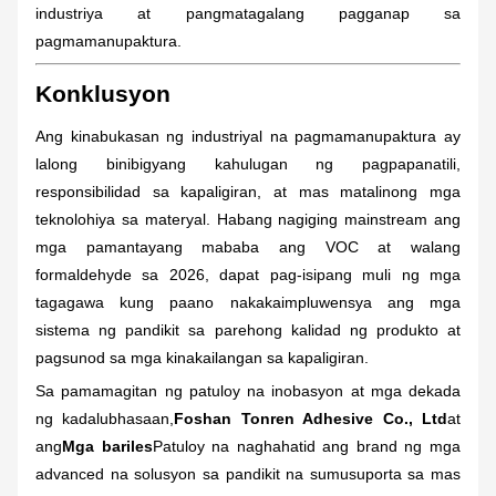
industriya at pangmatagalang pagganap sa
pagmamanupaktura.
Konklusyon
Ang kinabukasan ng industriyal na pagmamanupaktura ay
lalong binibigyang kahulugan ng pagpapanatili,
responsibilidad sa kapaligiran, at mas matalinong mga
teknolohiya sa materyal. Habang nagiging mainstream ang
mga pamantayang mababa ang VOC at walang
formaldehyde sa 2026, dapat pag-isipang muli ng mga
tagagawa kung paano nakakaimpluwensya ang mga
sistema ng pandikit sa parehong kalidad ng produkto at
pagsunod sa mga kinakailangan sa kapaligiran.
Sa pamamagitan ng patuloy na inobasyon at mga dekada
ng kadalubhasaan,
Foshan Tonren Adhesive Co., Ltd
at
ang
Mga bariles
Patuloy na naghahatid ang brand ng mga
advanced na solusyon sa pandikit na sumusuporta sa mas