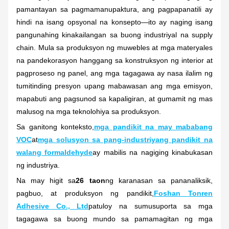
pamantayan sa pagmamanupaktura, ang pagpapanatili ay
hindi na isang opsyonal na konsepto—ito ay naging isang
pangunahing kinakailangan sa buong industriyal na supply
chain. Mula sa produksyon ng muwebles at mga materyales
na pandekorasyon hanggang sa konstruksyon ng interior at
pagproseso ng panel, ang mga tagagawa ay nasa ilalim ng
tumitinding presyon upang mabawasan ang mga emisyon,
mapabuti ang pagsunod sa kapaligiran, at gumamit ng mas
malusog na mga teknolohiya sa produksyon.
Sa ganitong konteksto,
mga pandikit na may mababang
VOC
at
mga solusyon sa pang-industriyang pandikit na
walang formaldehyde
ay mabilis na nagiging kinabukasan
ng industriya.
Na may higit sa
26 taon
ng karanasan sa pananaliksik,
pagbuo, at produksyon ng pandikit,
Foshan Tonren
Adhesive Co., Ltd
patuloy na sumusuporta sa mga
tagagawa sa buong mundo sa pamamagitan ng mga