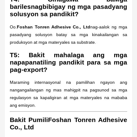
bariles
nagbibigay ng mga pasadyang
solusyon sa pandikit?
Oo.
Foshan Tonren Adhesive Co., Ltd
nag-aalok ng mga
pasadyang solusyon batay sa mga kinakailangan sa
produksyon at mga materyales sa substrate.
T5: Bakit mahalaga ang mga
napapanatiling pandikit para sa mga
pag-export?
Maraming internasyonal na pamilihan ngayon ang
nangangailangan ng mas mahigpit na pagsunod sa mga
regulasyon sa kapaligiran at mga materyales na mababa
ang emisyon.
Bakit Pumili
Foshan Tonren Adhesive
Co., Ltd