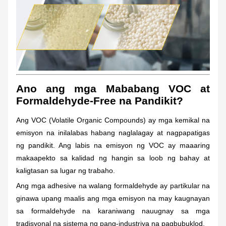
Ano ang mga Mababang VOC at
Formaldehyde-Free na Pandikit?
Ang VOC (Volatile Organic Compounds) ay mga kemikal na
emisyon na inilalabas habang naglalagay at nagpapatigas
ng pandikit. Ang labis na emisyon ng VOC ay maaaring
makaapekto sa kalidad ng hangin sa loob ng bahay at
kaligtasan sa lugar ng trabaho.
Ang mga adhesive na walang formaldehyde ay partikular na
ginawa upang maalis ang mga emisyon na may kaugnayan
sa formaldehyde na karaniwang nauugnay sa mga
tradisyonal na sistema ng pang-industriya na pagbubuklod.