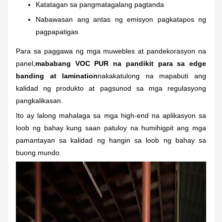
Katatagan sa pangmatagalang pagtanda
Nabawasan ang antas ng emisyon pagkatapos ng
pagpapatigas
Para sa paggawa ng mga muwebles at pandekorasyon na
panel,
mababang VOC PUR na pandikit para sa edge
banding at lamination
nakakatulong na mapabuti ang
kalidad ng produkto at pagsunod sa mga regulasyong
pangkalikasan.
Ito ay lalong mahalaga sa mga high-end na aplikasyon sa
loob ng bahay kung saan patuloy na humihigpit ang mga
pamantayan sa kalidad ng hangin sa loob ng bahay sa
buong mundo.