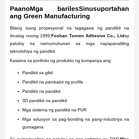
Paano
Mga bariles
Sinusuportahan
ang Green Manufacturing
Bilang isang propesyonal na tagagawa ng pandikit na
itinatag noong 1999,
Foshan Tonren Adhesive Co., Ltd
ay
patuloy na namumuhunan sa mga napapanatiling
teknolohiya ng pandikit.
Kasama sa portfolio ng produkto ng kumpanya ang:
Pandikit sa gilid
Pandikit na pambalot ng profile
Pandikit na pandikit
3D pandikit na pandikit
Mga sistema ng pandikit na PUR
Mga solusyon sa pag-bonding na pang-industriya na
gumagana
Sa pamamagitan ng patuloy na pag-optimize ng R&D,
Mga