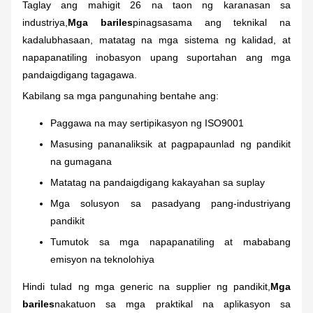
Taglay ang mahigit 26 na taon ng karanasan sa
industriya,
Mga bariles
pinagsasama ang teknikal na
kadalubhasaan, matatag na mga sistema ng kalidad, at
napapanatiling inobasyon upang suportahan ang mga
pandaigdigang tagagawa.
Kabilang sa mga pangunahing bentahe ang:
Paggawa na may sertipikasyon ng ISO9001
Masusing pananaliksik at pagpapaunlad ng pandikit
na gumagana
Matatag na pandaigdigang kakayahan sa suplay
Mga solusyon sa pasadyang pang-industriyang
pandikit
Tumutok sa mga napapanatiling at mababang
emisyon na teknolohiya
Hindi tulad ng mga generic na supplier ng pandikit,
Mga
bariles
nakatuon sa mga praktikal na aplikasyon sa