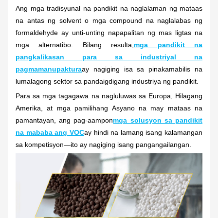
Ang mga tradisyunal na pandikit na naglalaman ng mataas
na antas ng solvent o mga compound na naglalabas ng
formaldehyde ay unti-unting napapalitan ng mas ligtas na
mga alternatibo. Bilang resulta,
mga pandikit na
pangkalikasan para sa industriyal na
pagmamanupaktura
ay nagiging isa sa pinakamabilis na
lumalagong sektor sa pandaigdigang industriya ng pandikit.
Para sa mga tagagawa na nagluluwas sa Europa, Hilagang
Amerika, at mga pamilihang Asyano na may mataas na
pamantayan, ang pag-aampon
mga solusyon sa pandikit
na mababa ang VOC
ay hindi na lamang isang kalamangan
sa kompetisyon—ito ay nagiging isang pangangailangan.