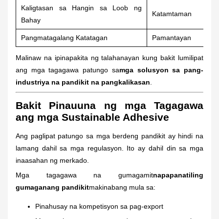
Kaligtasan sa Hangin sa Loob ng
Katamtaman
Bahay
Pangmatagalang Katatagan
Pamantayan
Malinaw na ipinapakita ng talahanayan kung bakit lumilipat
ang mga tagagawa patungo sa
mga solusyon sa pang-
industriya na pandikit na pangkalikasan
.
Bakit Pinauuna ng mga Tagagawa
ang mga Sustainable Adhesive
Ang paglipat patungo sa mga berdeng pandikit ay hindi na
lamang dahil sa mga regulasyon. Ito ay dahil din sa mga
inaasahan ng merkado.
Mga tagagawa na gumagamit
napapanatiling
gumaganang pandikit
makinabang mula sa:
Pinahusay na kompetisyon sa pag-export