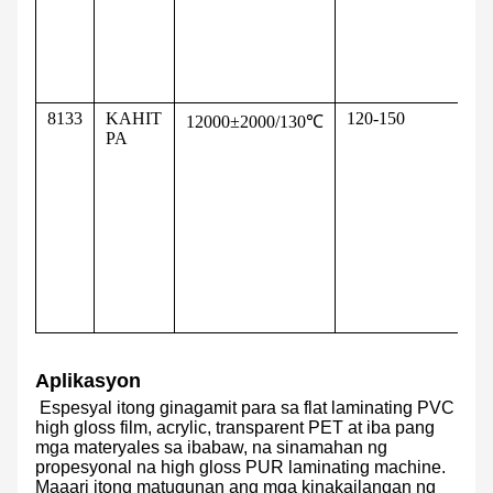
le
n
pa
gl
l
8133
KAHIT
120-150
M
12000±2000/130℃
PA
n
la
p
n
pa
m
d
n
p
ng
Aplikasyon
Espesyal itong ginagamit para sa flat laminating PVC
high gloss film, acrylic, transparent PET at iba pang
mga materyales sa ibabaw, na sinamahan ng
propesyonal na high gloss PUR laminating machine.
Maaari itong matugunan ang mga kinakailangan ng