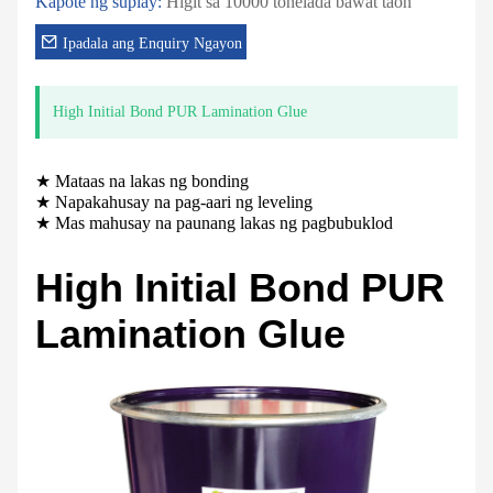
Kapote ng suplay:
Higit sa 10000 tonelada bawat taon
Ipadala ang Enquiry Ngayon
High Initial Bond PUR Lamination Glue
★ Mataas na lakas ng bonding
★ Napakahusay na pag-aari ng leveling
★ Mas mahusay na paunang lakas ng pagbubuklod
High Initial Bond PUR
Lamination Glue