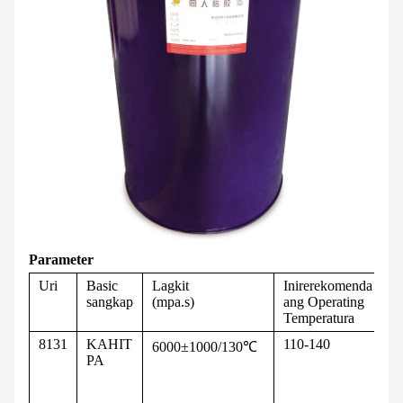
Parameter
Uri
Basic
Lagkit
Inirerekomenda
M
sangkap
(mpa.s)
ang Operating
Temperatura
8131
KAHIT
110-140
U
6000±1000/130℃
PA
un
m
pa