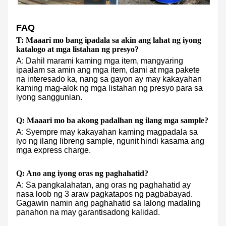
FAQ
T: Maaari mo bang ipadala sa akin ang lahat ng iyong
katalogo at mga listahan ng presyo?
A: Dahil marami kaming mga item, mangyaring
ipaalam sa amin ang mga item, dami at mga pakete
na interesado ka, nang sa gayon ay may kakayahan
kaming mag-alok ng mga listahan ng presyo para sa
iyong sanggunian.
Q: Maaari mo ba akong padalhan ng ilang mga sample?
A: Syempre may kakayahan kaming magpadala sa
iyo ng ilang libreng sample, ngunit hindi kasama ang
mga express charge.
Q: Ano ang iyong oras ng paghahatid?
A: Sa pangkalahatan, ang oras ng paghahatid ay
nasa loob ng 3 araw pagkatapos ng pagbabayad.
Gagawin namin ang paghahatid sa lalong madaling
panahon na may garantisadong kalidad.