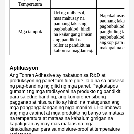
Temperatura
Uri ng unibersal,
Napakahusay na
mas mahusay na
paunang lakas ng
paunang lakas ng
pagbubuklod at
pagbubuklod, hindi
Mga tampok
panghuling lakas 
na kailangang linisin
pagbubuklod, na
ang pandikit na
angkop para sa m
roller at pandikit na
makapal na edgeb
kahon sa magdamag.
Aplikasyon
Ang Tonren Adhesive ay nakatuon sa R&D at
produksyon ng panel furniture glue, lalo na sa proseso
ng pag-banding ng gilid ng mga panel. Pagkatapos
gumamit ng mga tradisyonal na produkto ng pandikit
para sa edge banding, ang komprehensibong
pagganap at hitsura nito ay hindi na matugunan ang
mga pangangailangan ng mga mamimili. Halimbawa,
ang mga cabinet at mga produkto ng banyo sa mataas
na temperatura at mataas na kahalumigmigan na
kapaligiran ay may mas mataas na mga
kinakailangan para sa moisture-proof at temperature