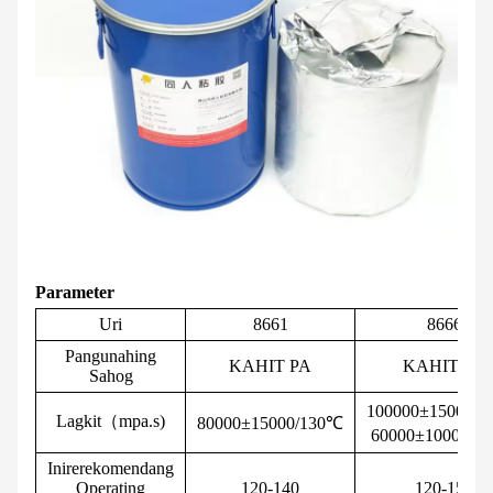
Parameter
Uri
8661
8666
Pangunahing
KAHIT PA
KAHIT PA
Sahog
100000±15000/
Lagkit（mpa.s)
80000±15000/130℃
60000±10000/1
Inirerekomendang
Operating
120-140
120-150