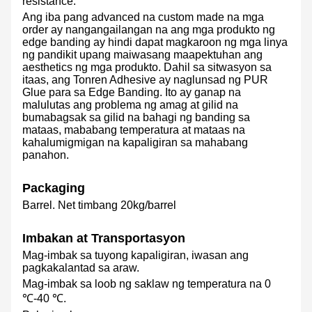
resistance.
Ang iba pang advanced na custom made na mga
order ay nangangailangan na ang mga produkto ng
edge banding ay hindi dapat magkaroon ng mga linya
ng pandikit upang maiwasang maapektuhan ang
aesthetics ng mga produkto. Dahil sa sitwasyon sa
itaas, ang Tonren Adhesive ay naglunsad ng PUR
Glue para sa Edge Banding. Ito ay ganap na
malulutas ang problema ng amag at gilid na
bumabagsak sa gilid na bahagi ng banding sa
mataas, mababang temperatura at mataas na
kahalumigmigan na kapaligiran sa mahabang
panahon.
Packaging
Barrel. Net timbang 20kg/barrel
Imbakan at Transportasyon
Mag-imbak sa tuyong kapaligiran, iwasan ang
pagkakalantad sa araw.
Mag-imbak sa loob ng saklaw ng temperatura na 0
℃-40 ℃.