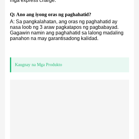
mga express charge.
Q: Ano ang iyong oras ng paghahatid?
A: Sa pangkalahatan, ang oras ng paghahatid ay
nasa loob ng 3 araw pagkatapos ng pagbabayad.
Gagawin namin ang paghahatid sa lalong madaling
panahon na may garantisadong kalidad.
Kaugnay na Mga Produkto