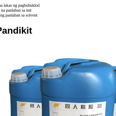
a lakas ng pagbubuklod
a panlaban sa init
 panlaban sa solvent
andikit
Walang Glue Line Edge Banding Glue
Mid-high Temperature Edge Banding Glue
Waterproo