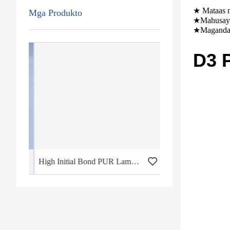
★ Mataas n
Mga Produkto
★Mahusay n
★Magandang
D3 P
High Initial Bond PUR Lamination Glue