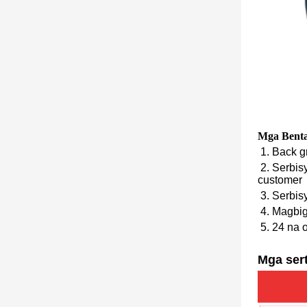
Mga Bent
1. Back g
2. Serbis
customer
3. Serbis
4. Magbig
5. 24 na 
Mga sert