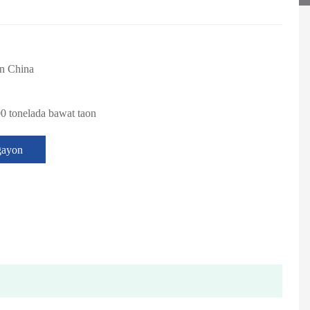
n China
00 tonelada bawat taon
gayon