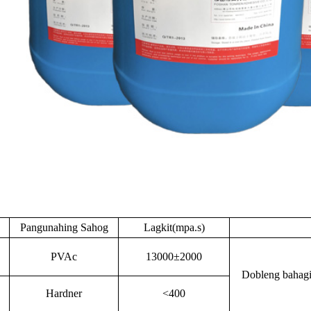
Pangunahing Sahog
Lagkit(mpa.s)
PVAc
13000±2000
Dobleng bahagi,
Hardner
<400