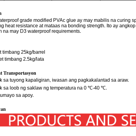
n
terproof grade modified PVAc glue ay may mabilis na curing sp
heat resistance at mataas na bonding strength. Ito ay angkop p
on na may D3 waterproof requirements.
t timbang 25kg/barrel
t timbang 2.5kg/lata
t Transportasyon
 sa tuyong kapaligiran, iwasan ang pagkakalantad sa araw.
 sa loob ng saklaw ng temperatura na 0 ℃-40 ℃.
lumayo sa apoy.
wan