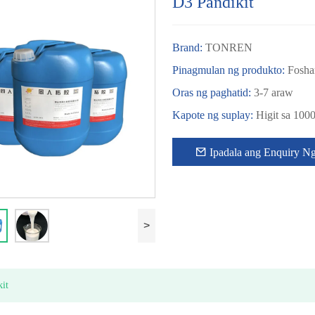
D3 Pandikit
Brand:
TONREN
Pinagmulan ng produkto:
Fosha
Oras ng paghatid:
3-7 araw
Kapote ng suplay:
Higit sa 100
Ipadala ang Enquiry N
>
it