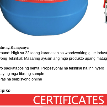
ahe ng Kumpanya
round: Higit sa 22 taong karanasan sa woodworking glue indust
yong Teknikal: Maaaring ayusin ang mga produkto upang matu
yo pagkatapos ng benta: Propesyonal na teknikal na inhinyero
ay ng mga libreng sample
oras na serbisyong online
ipiko