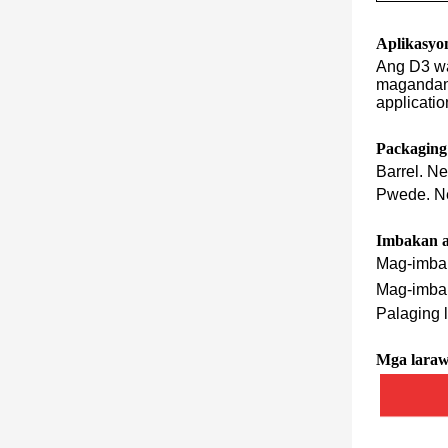
Aplikasyo
Ang D3 wa
magandang 
applicati
Packaging
Barrel. Ne
Pwede. Ne
Imbakan a
Mag-imbak
Mag-imbak
Palaging 
Mga lara