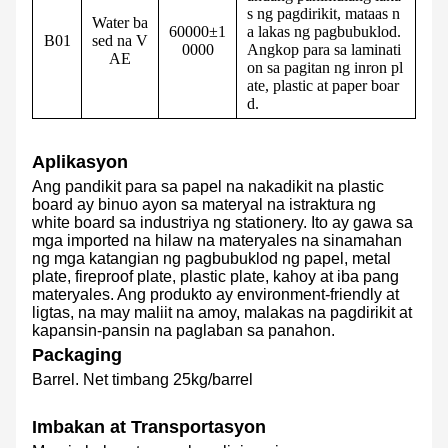
s ng pagdirikit, mataas n
Water ba
60000±1
a lakas ng pagbubuklod.
B01
sed na V
0000
Angkop para sa laminati
AE
on sa pagitan ng inron pl
ate, plastic at paper boar
d.
Aplikasyon
Ang pandikit para sa papel na nakadikit na plastic
board ay binuo ayon sa materyal na istraktura ng
white board sa industriya ng stationery. Ito ay gawa sa
mga imported na hilaw na materyales na sinamahan
ng mga katangian ng pagbubuklod ng papel, metal
plate, fireproof plate, plastic plate, kahoy at iba pang
materyales. Ang produkto ay environment-friendly at
ligtas, na may maliit na amoy, malakas na pagdirikit at
kapansin-pansin na paglaban sa panahon.
Packaging
Barrel. Net timbang 25kg/barrel
Imbakan at Transportasyon