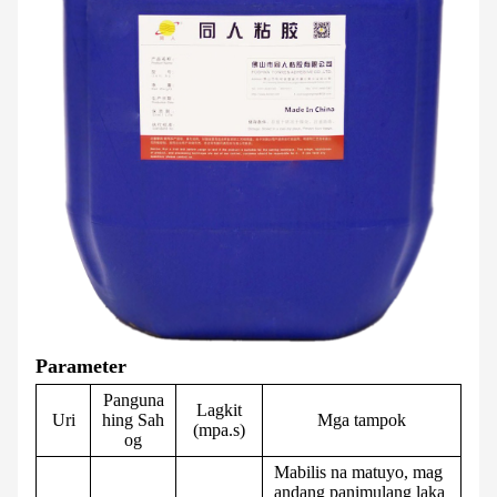
Parameter
Panguna
Lagkit
Uri
hing Sah
Mga tampok
(mpa.s)
og
Mabilis na matuyo, mag
andang panimulang laka