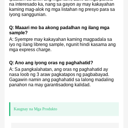
na interesado ka, nang sa gayon ay may kakayahan
kaming mag-alok ng mga listahan ng presyo para sa
iyong sanggunian.
Q: Maaari mo ba akong padalhan ng ilang mga
sample?
A: Syempre may kakayahan kaming magpadala sa
iyo ng ilang libreng sample, ngunit hindi kasama ang
mga express charge.
Q: Ano ang iyong oras ng paghahatid?
A: Sa pangkalahatan, ang oras ng paghahatid ay
nasa loob ng 3 araw pagkatapos ng pagbabayad.
Gagawin namin ang paghahatid sa lalong madaling
panahon na may garantisadong kalidad.
Kaugnay na Mga Produkto